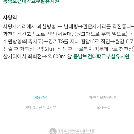
동남보건대학교부설유치원
사당역
사당사거리에서 과천방향 → 남태령→관문사거리를 직진통과
과천의왕간고속도로 진입(서울대공원고가도로 우측 밑으로)→
수원방향(좌측차로)→경기TG를 지나 월암IC로 직진→월암IC로
진출 후 좌회전→약 2Km 직진 후 근로복지관(롯데마트 천천점
삼거리에서 좌회전→ 약600m 앞
동남보건대학교부설유치원
이용약관
개인정보처리방침
이메일무단수집거부
오시는길