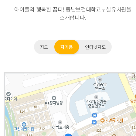
지도
자가용
인터넷지도