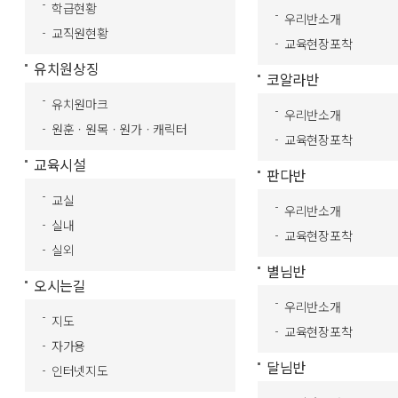
학급현황
우리반소개
교직원현황
교육현장포착
유치원상징
코알라반
유치원마크
우리반소개
원훈ㆍ원목ㆍ원가ㆍ캐릭터
교육현장포착
교육시설
판다반
교실
우리반소개
실내
교육현장포착
실외
별님반
오시는길
우리반소개
지도
교육현장포착
자가용
달님반
인터넷지도