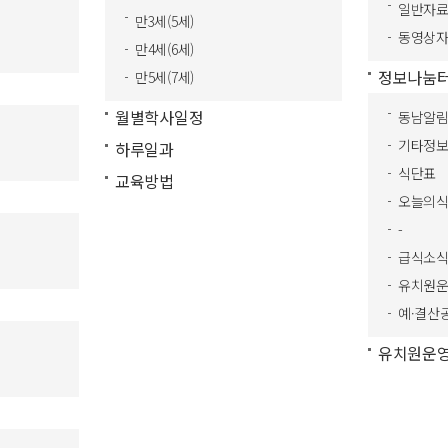
일반자
만3세(5세)
동영상
만4세(6세)
정보나눔
만5세(7세)
월별학사일정
동남알
기타정
하루일과
식단표
교육방법
오늘의
-
급식소
유치원
예·결산
유치원운