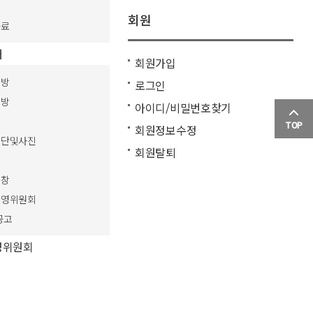
료
회원
자료
터
회원가입
림방
로그인
보방
아이디/비밀번호찾기
TOP
회원정보수정
식단및사진
회원탈퇴
식창
운영위원회
공고
영위원회