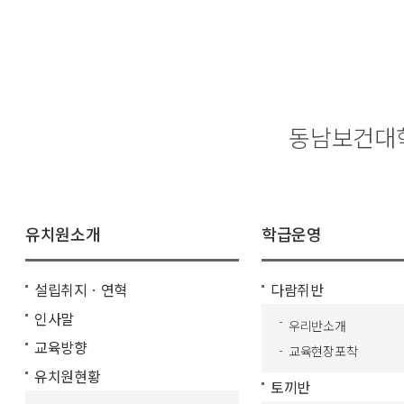
유치원소개
학급운영
설립취지ㆍ연혁
다람쥐반
인사말
우리반소개
교육방향
교육현장포착
유치원현황
토끼반